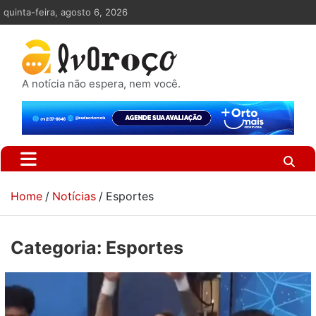
Skip
quinta-feira, agosto 6, 2026
to
content
A notícia não espera, nem você.
Home
Notícias
Esportes
Categoria:
Esportes