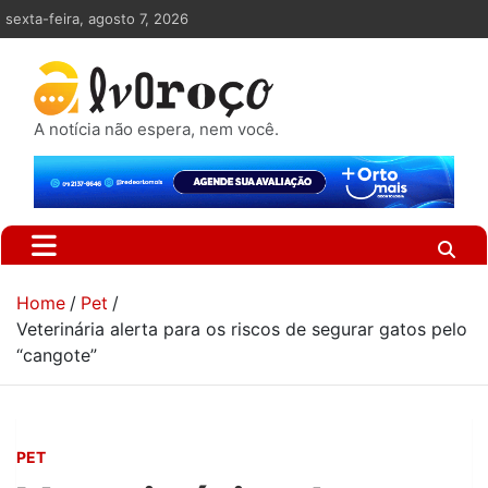
Skip
sexta-feira, agosto 7, 2026
to
content
A notícia não espera, nem você.
Home
Pet
Veterinária alerta para os riscos de segurar gatos pelo
“cangote”
PET