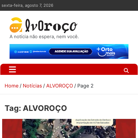
Skip
sexta-feira, agosto 7, 2026
to
content
A notícia não espera, nem você.
Home
Notícias
ALVOROÇO
Page 2
Tag:
ALVOROÇO