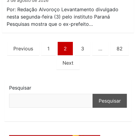
3 de agosto de 2026
Por: Redação Alvoroço Levantamento divulgado
nesta segunda-feira (3) pelo instituto Paraná
Pesquisas mostra que o ex-prefeito…
Paginação
Previous
1
2
3
…
82
de
Next
posts
Pesquisar
Pesquisar