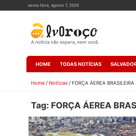
Skip
sexta-feira, agosto 7, 2026
to
content
A notícia não espera, nem você.
HOME
TODAS NOTÍCIAS
SALVADO
Home
Notícias
FORÇA ÁEREA BRASILEIRA
Tag:
FORÇA ÁEREA BRAS