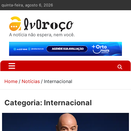
Skip
quinta-feira, agosto 6, 2026
to
content
A notícia não espera, nem você.
Home
Notícias
Internacional
Categoria:
Internacional