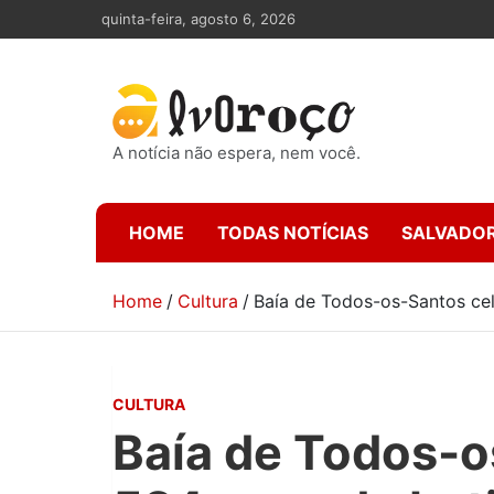
Skip
quinta-feira, agosto 6, 2026
to
content
A notícia não espera, nem você.
HOME
TODAS NOTÍCIAS
SALVADO
Home
Cultura
Baía de Todos-os-Santos ce
CULTURA
Baía de Todos-o