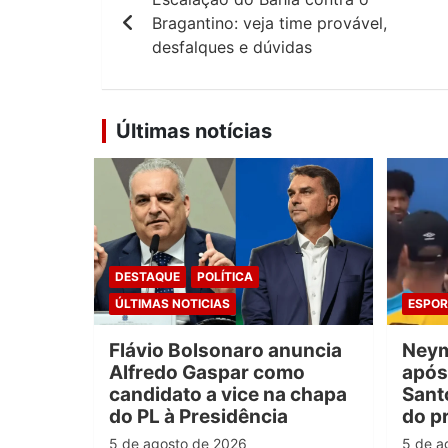
de
Bragantino: veja time provável,
Post
desfalques e dúvidas
Últimas notícias
DESTAQUE
POLÍTICA
ÚLTIMAS NOTICIAS
ESPOR
Flávio Bolsonaro anuncia
Neym
Alfredo Gaspar como
após
candidato a vice na chapa
Santo
do PL à Presidência
do p
5 de agosto de 2026
5 de a