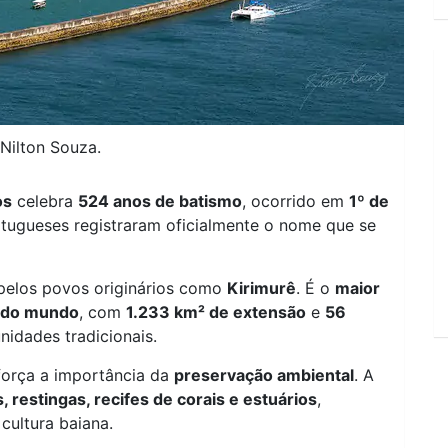
 Nilton Souza.
os
celebra
524 anos de batismo
, ocorrido em
1º de
tugueses registraram oficialmente o nome que se
 pelos povos originários como
Kirimurê
. É o
maior
 do mundo
, com
1.233 km² de extensão
e
56
idades tradicionais.
eforça a importância da
preservação ambiental
. A
 restingas, recifes de corais e estuários
,
cultura baiana.