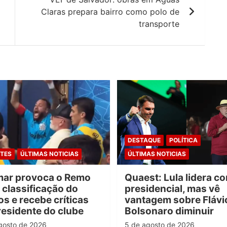
Claras prepara bairro como polo de
transporte
DESTAQUE
POLÍTICA
TES
ÚLTIMAS NOTICIAS
ÚLTIMAS NOTICIAS
ar provoca o Remo
Quaest: Lula lidera co
 classificação do
presidencial, mas vê
s e recebe críticas
vantagem sobre Flávi
residente do clube
Bolsonaro diminuir
gosto de 2026
5 de agosto de 2026