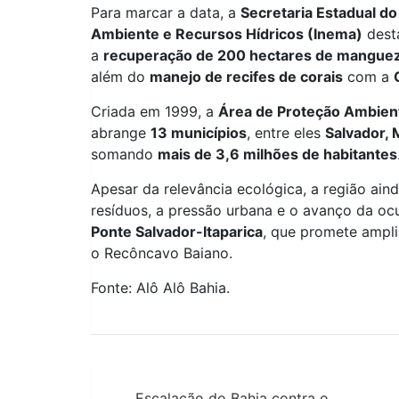
Para marcar a data, a
Secretaria Estadual d
Ambiente e Recursos Hídricos (Inema)
desta
a
recuperação de 200 hectares de manguez
além do
manejo de recifes de corais
com a
Criada em 1999, a
Área de Proteção Ambien
abrange
13 municípios
, entre eles
Salvador, 
somando
mais de 3,6 milhões de habitantes
Apesar da relevância ecológica, a região ain
resíduos, a pressão urbana e o avanço da oc
Ponte Salvador-Itaparica
, que promete ampli
o Recôncavo Baiano.
Fonte: Alô Alô Bahia.
Navegação
Escalação do Bahia contra o