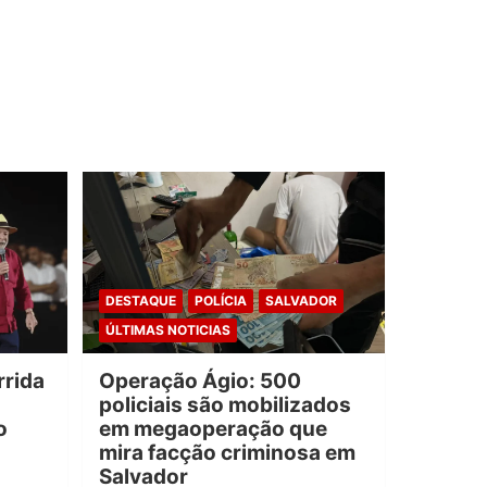
DESTAQUE
POLÍCIA
SALVADOR
ÚLTIMAS NOTICIAS
rrida
Operação Ágio: 500
policiais são mobilizados
o
em megaoperação que
mira facção criminosa em
Salvador