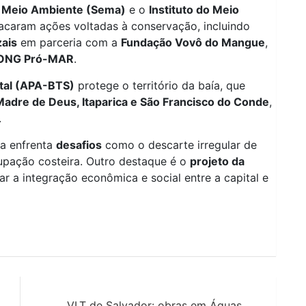
o Meio Ambiente (Sema)
e o
Instituto do Meio
caram ações voltadas à conservação, incluindo
ais
em parceria com a
Fundação Vovô do Mangue
,
ONG Pró-MAR
.
tal (APA-BTS)
protege o território da baía, que
Madre de Deus, Itaparica e São Francisco do Conde
,
.
da enfrenta
desafios
como o descarte irregular de
upação costeira. Outro destaque é o
projeto da
ar a integração econômica e social entre a capital e
VLT de Salvador: obras em Águas