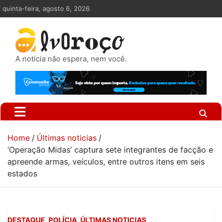
Skip
quinta-feira, agosto 6, 2026
to
content
A notícia não espera, nem você.
Home
Últimas noticias
‘Operação Midas’ captura sete integrantes de facção e
apreende armas, veículos, entre outros itens em seis
estados
DESTAQUE
POLÍCIA
ÚLTIMAS NOTICIAS