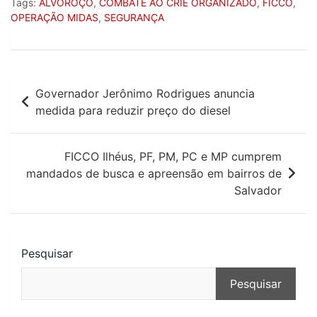
Tags:
ALVOROÇO
,
COMBATE AO CRIE ORGANIZADO
,
FICCO
,
OPERAÇÃO MIDAS
,
SEGURANÇA
Navegação
Governador Jerônimo Rodrigues anuncia
de
medida para reduzir preço do diesel
Post
FICCO Ilhéus, PF, PM, PC e MP cumprem
mandados de busca e apreensão em bairros de
Salvador
Pesquisar
Pesquisar