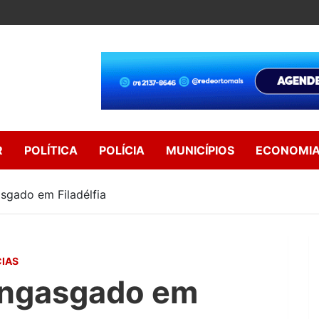
R
POLÍTICA
POLÍCIA
MUNICÍPIOS
ECONOMI
sgado em Filadélfia
CIAS
engasgado em