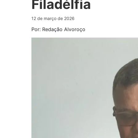
Filadélfia
12 de março de 2026
Por: Redação Alvoroço