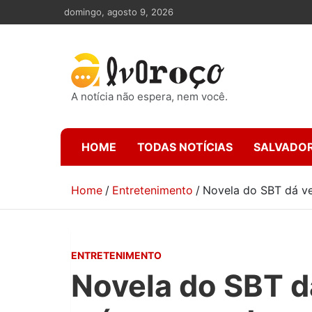
Skip
domingo, agosto 9, 2026
to
content
A notícia não espera, nem você.
HOME
TODAS NOTÍCIAS
SALVADO
Home
Entretenimento
Novela do SBT dá v
ENTRETENIMENTO
Novela do SBT d