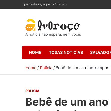
Skip
quarta-feira, agosto 5, 2026
to
content
A notícia não espera, nem você.
HOME
TODAS NOTÍCIAS
SALVADO
Home
Polícia
Bebê de um ano morre após i
POLÍCIA
Bebê de um ano 