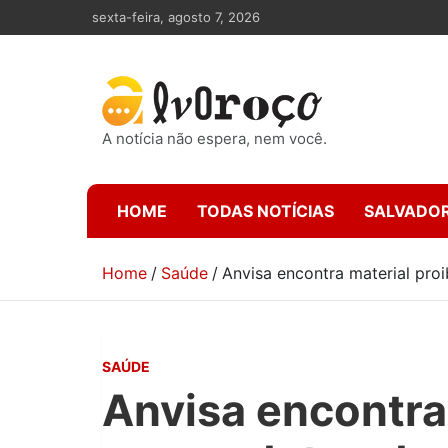
Skip
sexta-feira, agosto 7, 2026
to
content
A notícia não espera, nem você.
HOME
TODAS NOTÍCIAS
SALVADO
Home
Saúde
Anvisa encontra material pro
SAÚDE
Anvisa encontra