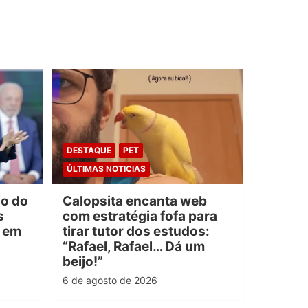
DESTAQUE
PET
ÚLTIMAS NOTICIAS
io do
Calopsita encanta web
s
com estratégia fofa para
e em
tirar tutor dos estudos:
“Rafael, Rafael… Dá um
beijo!”
6 de agosto de 2026