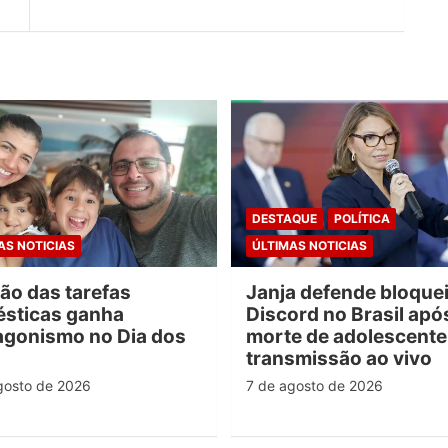
DESTAQUE
POLÍTICA
AS NOTICIAS
ÚLTIMAS NOTICIAS
são das tarefas
Janja defende bloque
sticas ganha
Discord no Brasil apó
agonismo no Dia dos
morte de adolescent
transmissão ao vivo
gosto de 2026
7 de agosto de 2026