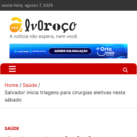
Skip
sexta-feira, agosto 7, 2026
to
content
A notícia não espera, nem você.
Home
Saúde
Salvador inicia triagens para cirurgias eletivas neste
sábado
SAÚDE