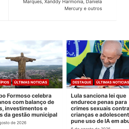
Marques, Xanddy Harmonia, Daniela
Mercury e outros
ÍPIOS
ÚLTIMAS NOTICIAS
DESTAQUE
ÚLTIMAS NOTICIA
o Formoso celebra
Lula sanciona lei que
anos com balanço de
endurece penas para
s, investimentos e
crimes sexuais contr
s da gestão municipal
crianças e adolescent
pune uso de IA em ab
gosto de 2026
6 de agosto de 2026