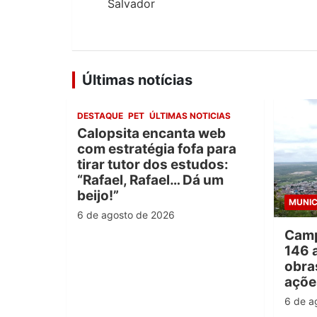
Post
Salvador
Últimas notícias
DESTAQUE
PET
ÚLTIMAS NOTICIAS
Calopsita encanta web
com estratégia fofa para
tirar tutor dos estudos:
“Rafael, Rafael… Dá um
beijo!”
MUNIC
6 de agosto de 2026
Camp
146 
obra
açõe
6 de a