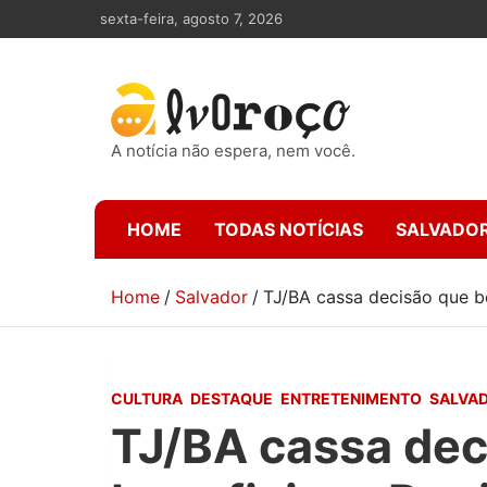
Skip
sexta-feira, agosto 7, 2026
to
content
A notícia não espera, nem você.
HOME
TODAS NOTÍCIAS
SALVADO
Home
Salvador
TJ/BA cassa decisão que b
CULTURA
DESTAQUE
ENTRETENIMENTO
SALVA
TJ/BA cassa dec