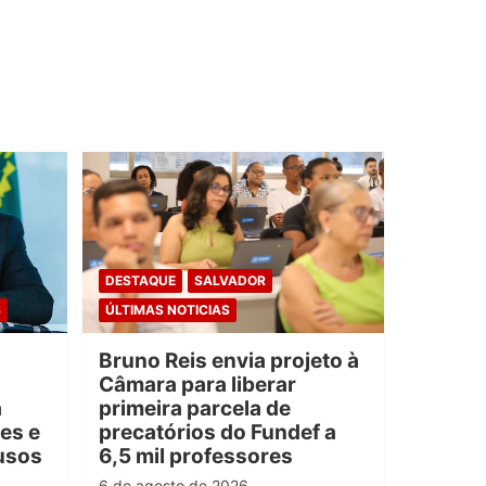
DESTAQUE
SALVADOR
S
ÚLTIMAS NOTICIAS
Bruno Reis envia projeto à
Câmara para liberar
a
primeira parcela de
es e
precatórios do Fundef a
usos
6,5 mil professores
6 de agosto de 2026