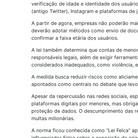
verificação de idade e identidade dos usuár
(antigo Twitter), Instagram e plataformas de
A partir de agora, empresas não poderão mai
deverão adotar métodos como envio de docum
confirmar a faixa etária dos usuários.
A lei também determina que contas de menore
responsáveis legais, além de exigir ferrament
considerados inadequados, como violência, ex
A medida busca reduzir riscos como aliciame
apontados como centrais no debate que levo
Apesar da repercussão nas redes sociais, esp
plataformas digitais por menores, mas obrig
proteção de dados. O descumprimento das re
multas milionárias.
A norma ficou conhecida como “Lei Felca” a
influenciador Felca sobre a exposição de cri