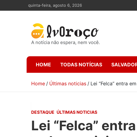
Skip
quinta-feira, agosto 6, 2026
to
content
A notícia não espera, nem você.
HOME
TODAS NOTÍCIAS
SALVADO
Home
Últimas noticias
Lei “Felca” entra em
DESTAQUE
ÚLTIMAS NOTICIAS
Lei “Felca” entr