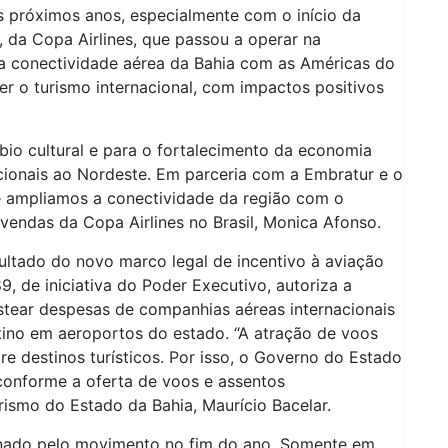
s próximos anos, especialmente com o início da
da Copa Airlines, que passou a operar na
 a conectividade aérea da Bahia com as Américas do
er o turismo internacional, com impactos positivos
mbio cultural e para o fortalecimento da economia
rnacionais ao Nordeste. Em parceria com a Embratur e o
 ampliamos a conectividade da região com o
 vendas da Copa Airlines no Brasil, Monica Afonso.
ltado do novo marco legal de incentivo à aviação
89, de iniciativa do Poder Executivo, autoriza a
ear despesas de companhias aéreas internacionais
ino em aeroportos do estado. “A atração de voos
re destinos turísticos. Por isso, o Governo do Estado
conforme a oferta de voos e assentos
urismo do Estado da Bahia, Maurício Bacelar.
nado pelo movimento no fim do ano. Somente em