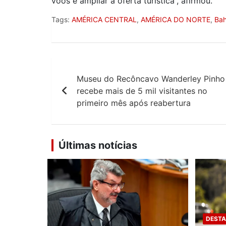
voos e ampliar a oferta turística”, afirmou.
Tags:
AMÉRICA CENTRAL
,
AMÉRICA DO NORTE
,
Bah
Navegação
Museu do Recôncavo Wanderley Pinho
de
recebe mais de 5 mil visitantes no
Post
primeiro mês após reabertura
Últimas notícias
DEST