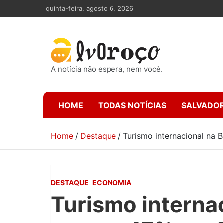
Skip
quinta-feira, agosto 6, 2026
to
content
A notícia não espera, nem você.
HOME
TODAS NOTÍCIAS
SALVADO
Home
Destaque
Turismo internacional na
DESTAQUE
ECONOMIA
Turismo interna