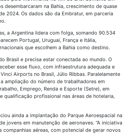
ros desembarcaram na Bahia, crescimento de quase
 2024. Os dados são da Embratur, em parceria
mo.
stas, a Argentina lidera com folga, somando 90.534
recem Portugal, Uruguai, França e Itália,
rnacionais que escolhem a Bahia como destino.
do Brasil e precisa estar conectada ao mundo. O
eceber esse fluxo, com infraestrutura adequada e
inci Airports no Brasil, Júlio Ribbas. Paralelamente
a a ampliação do número de trabalhadores em
 Trabalho, Emprego, Renda e Esporte (Setre), em
qualificação profissional nas áreas de hotelaria,
nciou ainda a implantação do Parque Aeroespacial na
de jovens em manutenção de aeronaves. “A iniciativa
a às companhias aéreas, com potencial de gerar novos