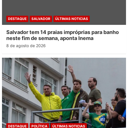
DESTAQUE
SALVADOR
ÚLTIMAS NOTICIAS
Salvador tem 14 praias impróprias para banho
neste fim de semana, aponta Inema
8 de agosto de 2026
DESTAQUE
POLÍTICA
ÚLTIMAS NOTICIAS