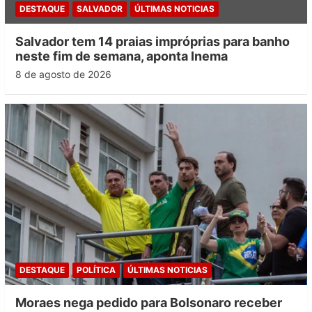
DESTAQUE
SALVADOR
ÚLTIMAS NOTICIAS
Salvador tem 14 praias impróprias para banho
neste fim de semana, aponta Inema
8 de agosto de 2026
DESTAQUE
POLÍTICA
ÚLTIMAS NOTICIAS
Moraes nega pedido para Bolsonaro receber