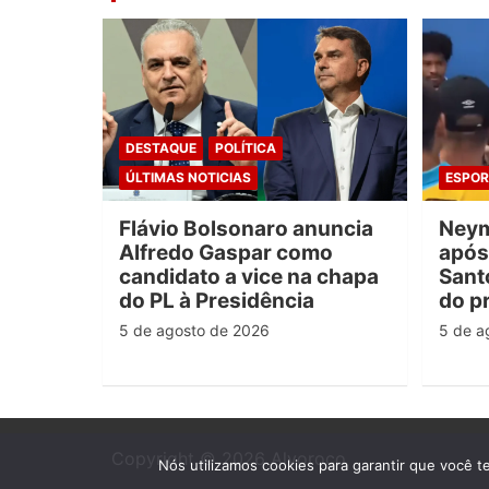
DESTAQUE
POLÍTICA
ÚLTIMAS NOTICIAS
ESPOR
Flávio Bolsonaro anuncia
Neym
Alfredo Gaspar como
após
candidato a vice na chapa
Santo
do PL à Presidência
do p
5 de agosto de 2026
5 de a
Copyright © 2026
Alvoroço
Nós utilizamos cookies para garantir que você t