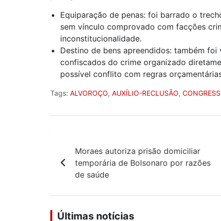
Equiparação de penas: foi barrado o trec
sem vínculo comprovado com facções crim
inconstitucionalidade.
Destino de bens apreendidos: também foi 
confiscados do crime organizado diretamen
possível conflito com regras orçamentária
Tags:
ALVOROÇO
,
AUXÍLIO-RECLUSÃO
,
CONGRESS
Navegação
Moraes autoriza prisão domiciliar
de
temporária de Bolsonaro por razões
Post
de saúde
Últimas notícias