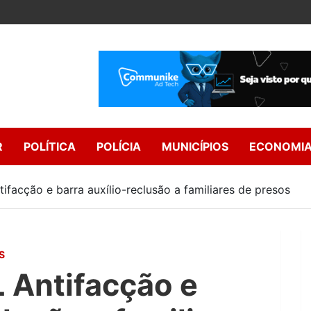
R
POLÍTICA
POLÍCIA
MUNICÍPIOS
ECONOMI
ifacção e barra auxílio-reclusão a familiares de presos
S
L Antifacção e