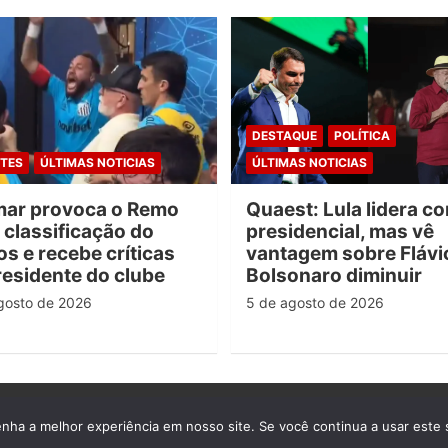
DESTAQUE
POLÍTICA
TES
ÚLTIMAS NOTICIAS
ÚLTIMAS NOTICIAS
ar provoca o Remo
Quaest: Lula lidera co
 classificação do
presidencial, mas vê
s e recebe críticas
vantagem sobre Flávi
residente do clube
Bolsonaro diminuir
gosto de 2026
5 de agosto de 2026
enha a melhor experiência em nosso site. Se você continua a usar este 