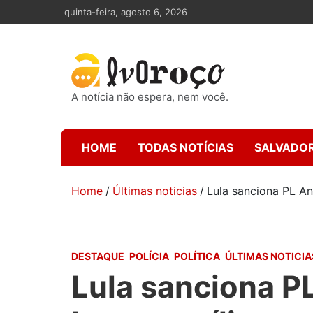
Skip
quinta-feira, agosto 6, 2026
to
content
A notícia não espera, nem você.
HOME
TODAS NOTÍCIAS
SALVADO
Home
Últimas noticias
Lula sanciona PL Ant
DESTAQUE
POLÍCIA
POLÍTICA
ÚLTIMAS NOTICIA
Lula sanciona P