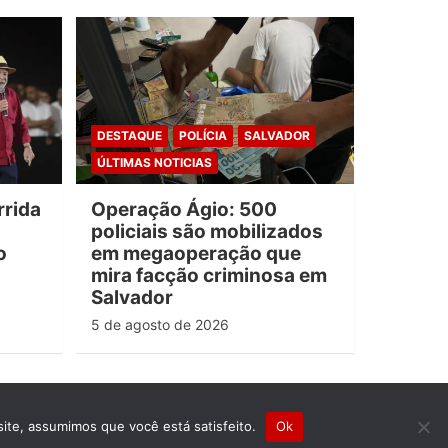
DESTAQUE
POLÍCIA
SALVADOR
ÚLTIMAS NOTICIAS
rrida
Operação Ágio: 500
policiais são mobilizados
o
em megaoperação que
mira facção criminosa em
Salvador
5 de agosto de 2026
site, assumimos que você está satisfeito.
Ok